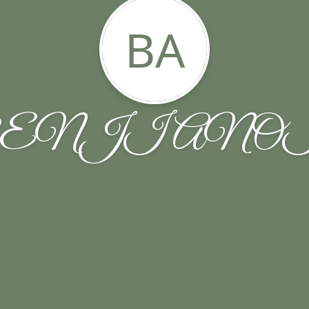
BA
ENJI ANO